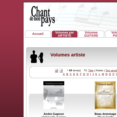
Volumes artiste
*
49
item(s) Tri:
Titre
| Artiste |
Top vend
A
B
C
D
E
F
G
H
I
J
K
L
M
N
O
P
Andre Gagnon
Beau dommage
Violoncelle et piano