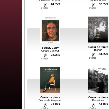
Album famille
64.95 $
52.95 $
Coeur de Pirate
Boulet, Gerry
Blonde
Coups d'amour
34.95 $
34.95 $
Coeur de pirate
Coeur de pirate
En cas de tempete..
Perseides
42.95 $
34.95 $