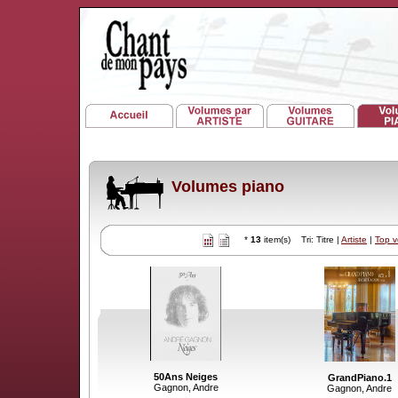
Volumes piano
*
13
item(s) Tri: Titre |
Artiste
|
Top 
50Ans Neiges
GrandPiano.1
Gagnon, Andre
Gagnon, Andre