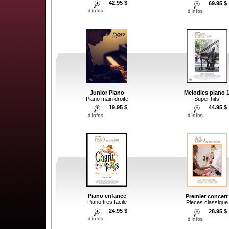
42.95 $
69.95 $
Junior Piano
Melodies piano 
Piano main droite
Super hits
19.95 $
44.95 $
Piano enfance
Premier concert
Piano tres facile
Pieces classique
24.95 $
28.95 $