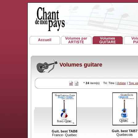
Volumes guitare
*
24
item(s) Tri: Titre |
Artiste
|
Top v
Guit. best TAB7
Guit. best TAB8
Quebecois
France- Quebec