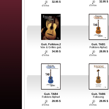
32.95 $
32.95 $
Guit. Folklore.2
Guit. TAB1
Voix & Grilles guit.
Folklore Alpha1
34.95 $
28.95 $
Guit. TAB4
Guit. TAB6
Folklore Alpha4
Folksong
28.95 $
28.95 $