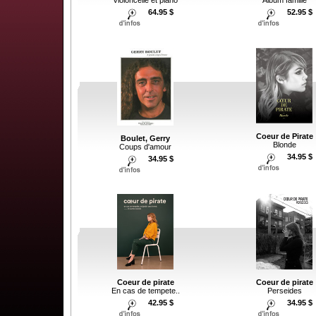
Album famille
64.95 $
52.95 $
Coeur de Pirate
Boulet, Gerry
Blonde
Coups d'amour
34.95 $
34.95 $
Coeur de pirate
Coeur de pirate
En cas de tempete..
Perseides
42.95 $
34.95 $