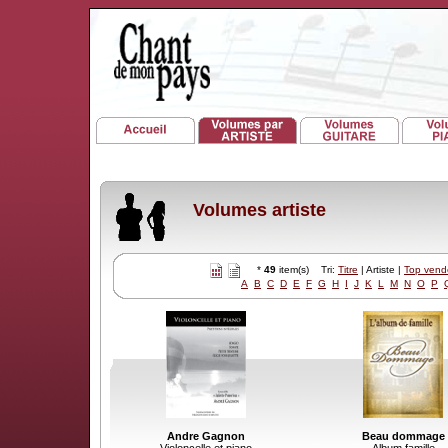
Volumes artiste
*
49
item(s) Tri:
Titre
| Artiste |
Top vend
A
B
C
D
E
F
G
H
I
J
K
L
M
N
O
P
Andre Gagnon
Beau dommage
Violoncelle et piano