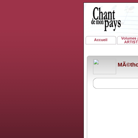
MÃ©thod