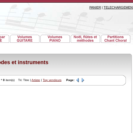
PANIER
|
TELECHARGEMEN
es et instruments
*
0
item(s) Tri: Titre |
Artiste
|
Top vendeurs
Page: