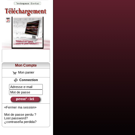
Mon Compte
Mon panier
Connection
«Fermer ma session»
Mot de passe perdu ?
Lost password?
¿contraseña perdida?